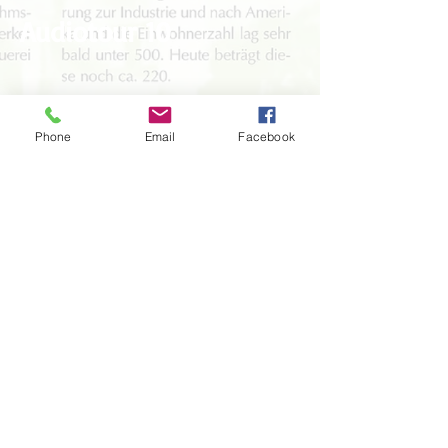
Audiotour 10
Phone
Email
Facebook
Silke Nelles
Waldstraße 12
D - 54689 Dasburg
Tel.:
+49 (0)6550 929548
Handy: +352 691 238026
Mail:
buergermeister@dasburg.de
Facebook-
Gruppe